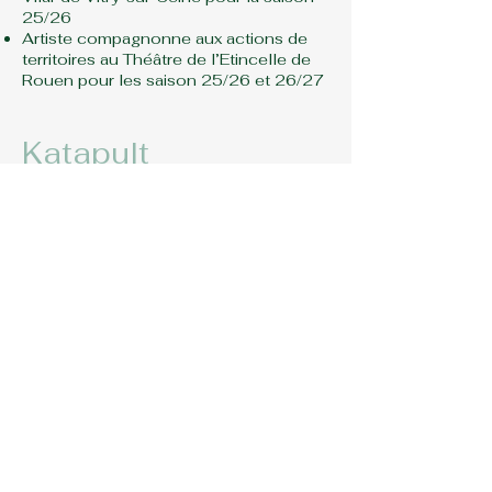
25/26
Artiste compagnonne aux actions de
territoires au Théâtre de l’Etincelle de
Rouen pour les saison 25/26 et 26/27
Katapult
Depuis mars 2025, la Compagnie
Halem est lauréate de Katapult,
l’incubateur de l’ADRESS Normandie
dédié aux projets de l’économie
sociale et solidaire. Cet
accompagnement, à la fois collectif et
individualisé, constitue un levier
essentiel pour structurer et concrétiser
le projet de Camion-Théâtre. Pendant
un an, l’équipe bénéficie de formations
ciblées (modèle économique, stratégie
partenariale, communication,
gouvernance partagée), d’un suivi
personnalisé par un mentor, Julien