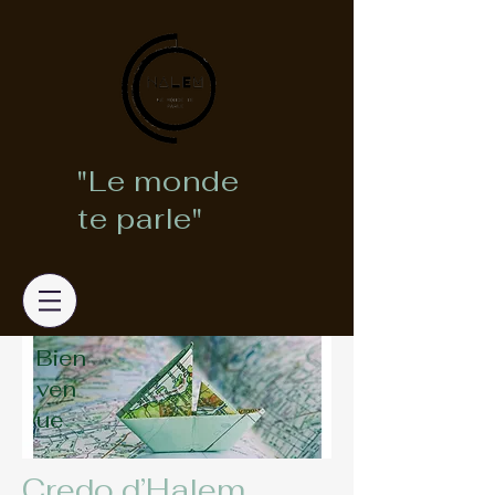
"Le monde
te parle"
Bien
ven
ue
Credo d’Halem